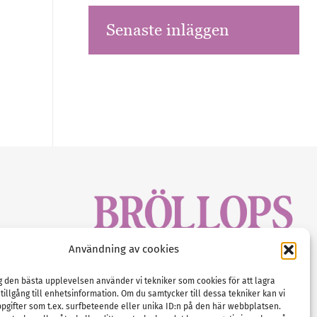
Senaste inläggen
sbrev!
Användning av cookies
magasinet
Gustaf Mattssons väg 2, 451 50 Uddevalla
Tel :
0522-68 11 90
ig den bästa upplevelsen använder vi tekniker som cookies för att lagra
 tillgång till enhetsinformation. Om du samtycker till dessa tekniker kan vi
E-post:
info@nordicbridalmedia.com
pgifter som t.ex. surfbeteende eller unika ID:n på den här webbplatsen.