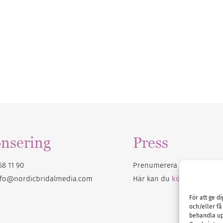
nsering
Press
68 11 90
Prenumerera på vårt
nyhet
nfo@nordicbridalmedia.com
Här kan du
köpa Bröllops
För att ge d
och/eller få
behandla up