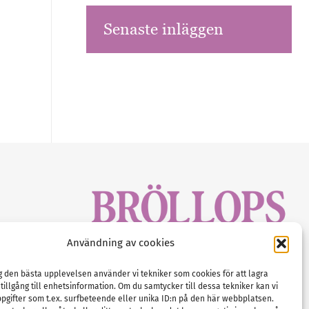
Senaste inläggen
sbrev!
Användning av cookies
magasinet
Gustaf Mattssons väg 2, 451 50 Uddevalla
Tel :
0522-68 11 90
ig den bästa upplevelsen använder vi tekniker som cookies för att lagra
 tillgång till enhetsinformation. Om du samtycker till dessa tekniker kan vi
E-post:
info@nordicbridalmedia.com
pgifter som t.ex. surfbeteende eller unika ID:n på den här webbplatsen.