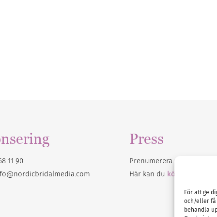
nsering
Press
68 11 90
Prenumerera på vårt
nyhet
nfo@nordicbridalmedia.com
Här kan du
köpa Bröllops
För att ge d
och/eller få
behandla up