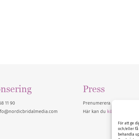
nsering
Press
68 11 90
Prenumerera på vårt
nyhet
nfo@nordicbridalmedia.com
Här kan du
köpa Bröllops
För att ge d
och/eller få
behandla up