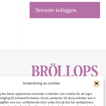
Senaste inläggen
sbrev!
Användning av cookies
magasinet
Gustaf Mattssons väg 2, 451 50 Uddevalla
Tel :
0522-68 11 90
ig den bästa upplevelsen använder vi tekniker som cookies för att lagra
 tillgång till enhetsinformation. Om du samtycker till dessa tekniker kan vi
E-post:
info@nordicbridalmedia.com
pgifter som t.ex. surfbeteende eller unika ID:n på den här webbplatsen.