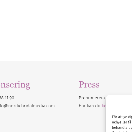
nsering
Press
68 11 90
Prenumerera på vårt
nyhet
nfo@nordicbridalmedia.com
Här kan du
köpa Bröllops
För att ge d
och/eller få
behandla up