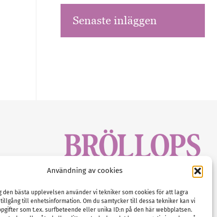
Senaste inläggen
sbrev!
Användning av cookies
magasinet
Gustaf Mattssons väg 2, 451 50 Uddevalla
Tel :
0522-68 11 90
ig den bästa upplevelsen använder vi tekniker som cookies för att lagra
 tillgång till enhetsinformation. Om du samtycker till dessa tekniker kan vi
E-post:
info@nordicbridalmedia.com
pgifter som t.ex. surfbeteende eller unika ID:n på den här webbplatsen.