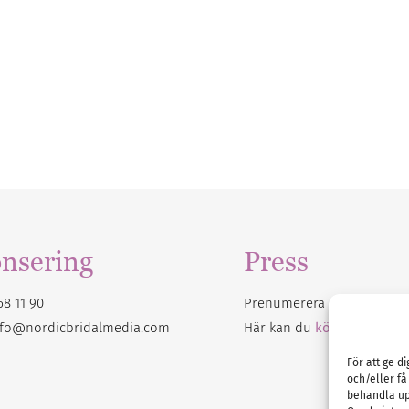
nsering
Press
68 11 90
Prenumerera på vårt
nyhet
nfo@nordicbridalmedia.com
Här kan du
köpa Bröllops
För att ge d
och/eller få
behandla up