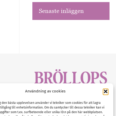
Senaste inläggen
sbrev!
Användning av cookies
magasinet
Gustaf Mattssons väg 2, 451 50 Uddevalla
Tel :
0522-68 11 90
ig den bästa upplevelsen använder vi tekniker som cookies för att lagra
 tillgång till enhetsinformation. Om du samtycker till dessa tekniker kan vi
E-post:
info@nordicbridalmedia.com
pgifter som t.ex. surfbeteende eller unika ID:n på den här webbplatsen.