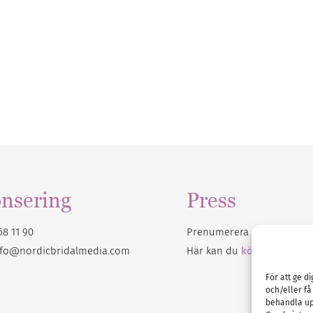
nsering
Press
68 11 90
Prenumerera på vårt
nyhet
nfo@nordicbridalmedia.com
Här kan du
köpa Bröllops
För att ge d
och/eller få
behandla up