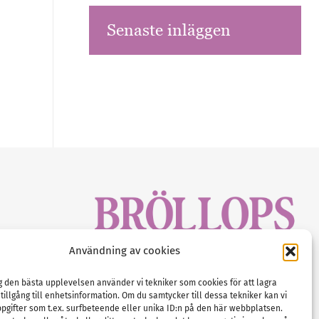
Senaste inläggen
sbrev!
Användning av cookies
magasinet
Gustaf Mattssons väg 2, 451 50 Uddevalla
Tel :
0522-68 11 90
ig den bästa upplevelsen använder vi tekniker som cookies för att lagra
 tillgång till enhetsinformation. Om du samtycker till dessa tekniker kan vi
E-post:
info@nordicbridalmedia.com
pgifter som t.ex. surfbeteende eller unika ID:n på den här webbplatsen.