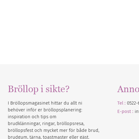
Bröllop i sikte?
Anno
I Bröllopsmagasinet hittar du allt ni
Tel :
0522-
behöver inför er bröllopsplanering:
E-post :
i
inspiration och tips om
brudklänningar, ringar, bröllopsresa,
bröllopsfest och mycket mer för både brud,
brudgum, tärna, toastmaster eller gäst.