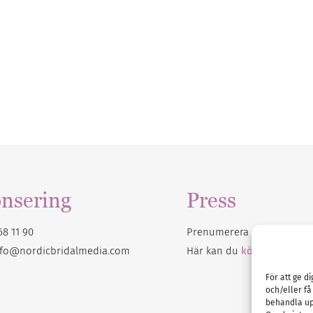
nsering
Press
68 11 90
Prenumerera på vårt
nyhet
nfo@nordicbridalmedia.com
Här kan du
köpa Bröllops
För att ge d
och/eller få
behandla up