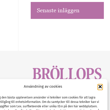
Senaste inläggen
sbrev!
Användning av cookies
magasinet
Gustaf Mattssons väg 2, 451 50 Uddevalla
Tel :
0522-68 11 90
ig den bästa upplevelsen använder vi tekniker som cookies för att lagra
 tillgång till enhetsinformation. Om du samtycker till dessa tekniker kan vi
E-post:
info@nordicbridalmedia.com
pgifter som t.ex. surfbeteende eller unika ID:n på den här webbplatsen.