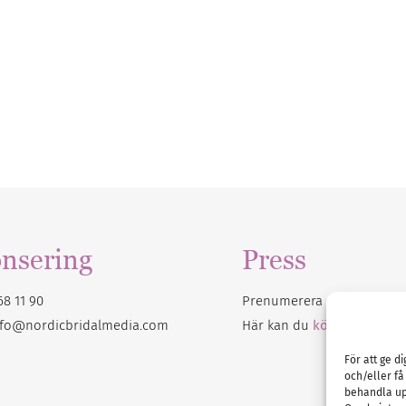
nsering
Press
68 11 90
Prenumerera på vårt
nyhet
nfo@nordicbridalmedia.com
Här kan du
köpa Bröllops
För att ge d
och/eller få
behandla up