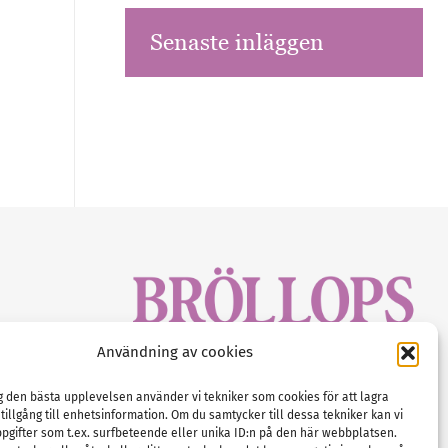
Senaste inläggen
sbrev!
Användning av cookies
magasinet
Gustaf Mattssons väg 2, 451 50 Uddevalla
Tel :
0522-68 11 90
ig den bästa upplevelsen använder vi tekniker som cookies för att lagra
 tillgång till enhetsinformation. Om du samtycker till dessa tekniker kan vi
E-post:
info@nordicbridalmedia.com
pgifter som t.ex. surfbeteende eller unika ID:n på den här webbplatsen.