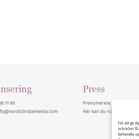
nsering
Press
68 11 90
Prenumerera på vårt
nyhet
nfo@nordicbridalmedia.com
Här kan du
köpa Bröllops
För att ge d
och/eller få
behandla up