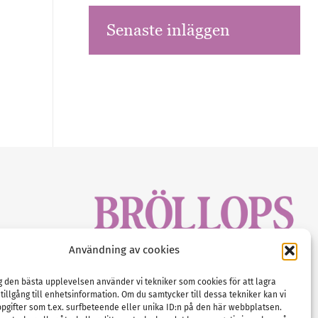
Senaste inläggen
sbrev!
Användning av cookies
magasinet
Gustaf Mattssons väg 2, 451 50 Uddevalla
Tel :
0522-68 11 90
ig den bästa upplevelsen använder vi tekniker som cookies för att lagra
 tillgång till enhetsinformation. Om du samtycker till dessa tekniker kan vi
E-post:
info@nordicbridalmedia.com
pgifter som t.ex. surfbeteende eller unika ID:n på den här webbplatsen.