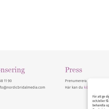
nsering
Press
68 11 90
Prenumerera på vårt
nyhet
nfo@nordicbridalmedia.com
Här kan du
köpa Bröllops
För att ge d
och/eller få
behandla up