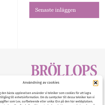
Senaste inläggen
sbrev!
Användning av cookies
magasinet
Gustaf Mattssons väg 2, 451 50 Uddevalla
Tel :
0522-68 11 90
ig den bästa upplevelsen använder vi tekniker som cookies för att lagra
 tillgång till enhetsinformation. Om du samtycker till dessa tekniker kan vi
E-post:
info@nordicbridalmedia.com
pgifter som t.ex. surfbeteende eller unika ID:n på den här webbplatsen.