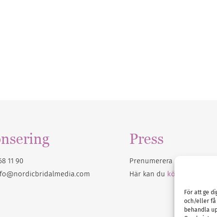
nsering
Press
68 11 90
Prenumerera på vårt
nyhet
nfo@nordicbridalmedia.com
Här kan du
köpa Bröllops
För att ge d
och/eller få
behandla up