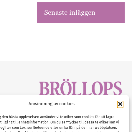
Senaste inläggen
sbrev!
Användning av cookies
magasinet
Gustaf Mattssons väg 2, 451 50 Uddevalla
Tel :
0522-68 11 90
ig den bästa upplevelsen använder vi tekniker som cookies för att lagra
 tillgång till enhetsinformation. Om du samtycker till dessa tekniker kan vi
E-post:
info@nordicbridalmedia.com
pgifter som t.ex. surfbeteende eller unika ID:n på den här webbplatsen.