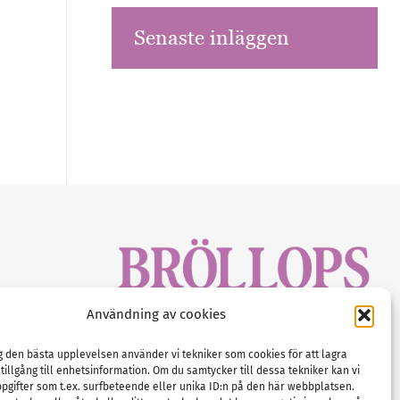
Senaste inläggen
sbrev!
Användning av cookies
magasinet
Gustaf Mattssons väg 2, 451 50 Uddevalla
Tel :
0522-68 11 90
ig den bästa upplevelsen använder vi tekniker som cookies för att lagra
 tillgång till enhetsinformation. Om du samtycker till dessa tekniker kan vi
E-post:
info@nordicbridalmedia.com
pgifter som t.ex. surfbeteende eller unika ID:n på den här webbplatsen.