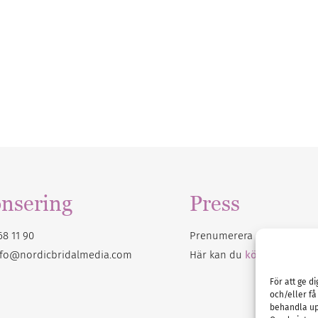
nsering
Press
68 11 90
Prenumerera på vårt
nyhet
nfo@nordicbridalmedia.com
Här kan du
köpa Bröllops
För att ge d
och/eller få
behandla up