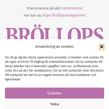
nyhetsbrev!
Prenumerera på vårt
köpa Bröllopsmagasinet
Här kan du
Användning av cookies
Gustaf Mattssons väg 2, 451 50 Uddevalla
För att ge dig den bästa upplevelsen använder vi tekniker som cookies för
att lagra och/eller få tillgång till enhetsinformation. Om du samtycker till
Tel :
0522-68 11 90
dessa tekniker kan vi behandla uppgifter som t.ex. surfbeteende eller
unika ID:n på den här webbplatsen. Om du inte samtycker eller återkallar
E-post:
info@nordicbridalmedia.com
ditt samtycke kan det ha en negativ inverkan på vissa funktioner och
Nordic Bridal Media
egenskaper.
(c) All rights reserved.
Org.nr: SE 5171000119
Godkänn
Neka