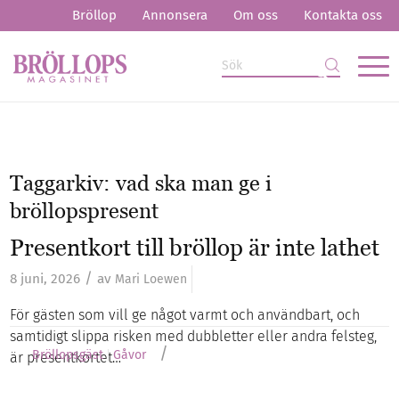
Bröllop
Annonsera
Om oss
Kontakta oss
Taggarkiv:
vad ska man ge i
bröllopspresent
Presentkort till bröllop är inte lathet
/
8 juni, 2026
av
Mari Loewen
För gästen som vill ge något varmt och användbart, och
samtidigt slippa risken med dubbletter eller andra felsteg,
/
Bröllopsgäst
Gåvor
är presentkortet…