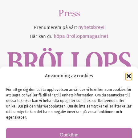
Press
nyhetsbrev!
Prenumerera på vårt
köpa Bröllopsmagasinet
Här kan du
Användning av cookies
Gustaf Mattssons väg 2, 451 50 Uddevalla
För att ge dig den bästa upplevelsen använder vi tekniker som cookies för
att lagra och/eller få tillgång till enhetsinformation. Om du samtycker till
Tel :
0522-68 11 90
dessa tekniker kan vi behandla uppgifter som t.ex. surfbeteende eller
unika ID:n på den här webbplatsen. Om du inte samtycker eller återkallar
E-post:
info@nordicbridalmedia.com
ditt samtycke kan det ha en negativ inverkan på vissa funktioner och
Nordic Bridal Media
egenskaper.
(c) All rights reserved.
Org.nr: SE 5171000119
Godkänn