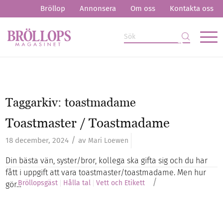
Bröllop
Annonsera
Om oss
Kontakta oss
Taggarkiv:
toastmadame
Toastmaster / Toastmadame
/
18 december, 2024
av
Mari Loewen
Din bästa vän, syster/bror, kollega ska gifta sig och du har
fått i uppgift att vara toastmaster/toastmadame. Men hur
/
Bröllopsgäst
Hålla tal
Vett och Etikett
gör…