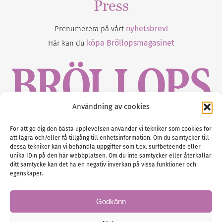
Press
nyhetsbrev!
Prenumerera på vårt
köpa Bröllopsmagasinet
Här kan du
Användning av cookies
Gustaf Mattssons väg 2, 451 50 Uddevalla
För att ge dig den bästa upplevelsen använder vi tekniker som cookies för
att lagra och/eller få tillgång till enhetsinformation. Om du samtycker till
Tel :
0522-68 11 90
dessa tekniker kan vi behandla uppgifter som t.ex. surfbeteende eller
unika ID:n på den här webbplatsen. Om du inte samtycker eller återkallar
E-post:
info@nordicbridalmedia.com
ditt samtycke kan det ha en negativ inverkan på vissa funktioner och
Nordic Bridal Media
egenskaper.
(c) All rights reserved.
Org.nr: SE 5171000119
Godkänn