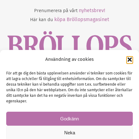
nyhetsbrev!
Prenumerera på vårt
köpa Bröllopsmagasinet
Här kan du
Användning av cookies
Gustaf Mattssons väg 2, 451 50 Uddevalla
För att ge dig den bästa upplevelsen använder vi tekniker som cookies för
att lagra och/eller få tillgång till enhetsinformation. Om du samtycker till
Tel :
0522-68 11 90
dessa tekniker kan vi behandla uppgifter som t.ex. surfbeteende eller
unika ID:n på den här webbplatsen. Om du inte samtycker eller återkallar
E-post:
info@nordicbridalmedia.com
ditt samtycke kan det ha en negativ inverkan på vissa funktioner och
Nordic Bridal Media
egenskaper.
(c) All rights reserved.
Org.nr: SE 5171000119
Godkänn
Neka