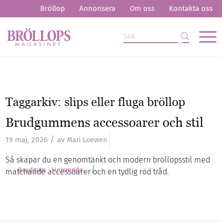
Bröllop
Annonsera
Om oss
Kontakta oss
Taggarkiv:
slips eller fluga bröllop
Brudgummens accessoarer och stil
/
19 maj, 2026
av
Mari Loewen
Så skapar du en genomtänkt och modern bröllopsstil med
/
Brudgum
Herrmode
matchande accessoarer och en tydlig röd tråd.