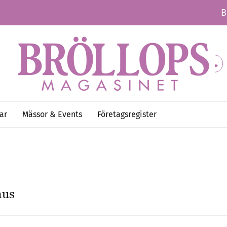
B
ar
Mässor & Events
Företagsregister
hus