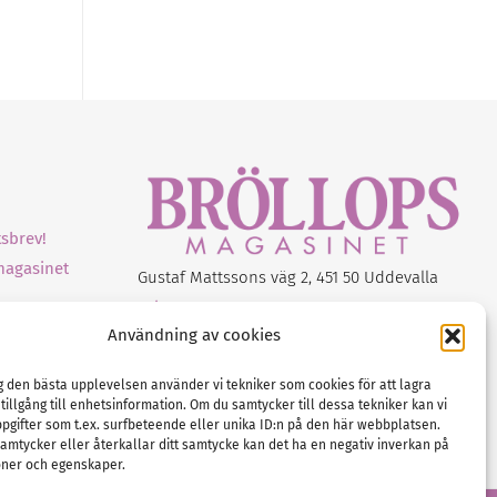
sbrev!
magasinet
Gustaf Mattssons väg 2, 451 50 Uddevalla
Tel :
0522-68 11 90
Användning av cookies
E-post:
info@nordicbridalmedia.com
Nordic Bridal Media
ig den bästa upplevelsen använder vi tekniker som cookies för att lagra
(c) All rights reserved.
 tillgång till enhetsinformation. Om du samtycker till dessa tekniker kan vi
Org.nr: SE 5171000119
pgifter som t.ex. surfbeteende eller unika ID:n på den här webbplatsen.
amtycker eller återkallar ditt samtycke kan det ha en negativ inverkan på
oner och egenskaper.