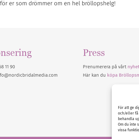
e för er som drömmer om en hel bröllopshelg!
nsering
Press
68 11 90
Prenumerera på vårt
nyhet
nfo@nordicbridalmedia.com
Här kan du
köpa Bröllops
För att ge d
och/eller få
behandla up
Om du inte s
vissa funkti