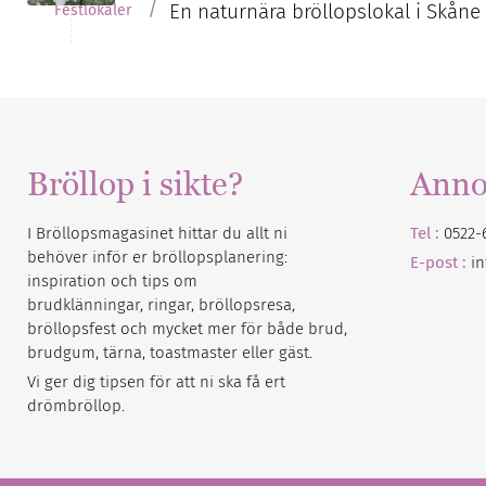
/
En naturnära bröllopslokal i Skån
Festlokaler
Bröllop i sikte?
Anno
I Bröllopsmagasinet hittar du allt ni
Tel :
0522-
behöver inför er bröllopsplanering:
E-post :
i
inspiration och tips om
brudklänningar, ringar, bröllopsresa,
bröllopsfest och mycket mer för både brud,
brudgum, tärna, toastmaster eller gäst.
Vi ger dig tipsen för att ni ska få ert
drömbröllop.