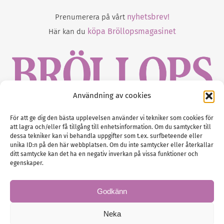
nyhetsbrev!
Prenumerera på vårt
köpa Bröllopsmagasinet
Här kan du
Användning av cookies
Gustaf Mattssons väg 2, 451 50 Uddevalla
För att ge dig den bästa upplevelsen använder vi tekniker som cookies för
att lagra och/eller få tillgång till enhetsinformation. Om du samtycker till
Tel :
0522-68 11 90
dessa tekniker kan vi behandla uppgifter som t.ex. surfbeteende eller
unika ID:n på den här webbplatsen. Om du inte samtycker eller återkallar
E-post:
info@nordicbridalmedia.com
ditt samtycke kan det ha en negativ inverkan på vissa funktioner och
Nordic Bridal Media
egenskaper.
(c) All rights reserved.
Org.nr: SE 5171000119
Godkänn
Neka