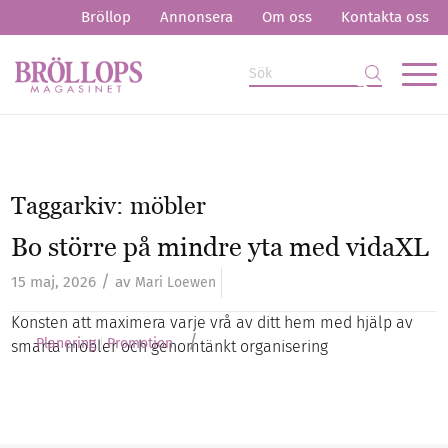
Bröllop
Annonsera
Om oss
Kontakta oss
Taggarkiv:
möbler
Bo större på mindre yta med vidaXL
/
15 maj, 2026
av
Mari Loewen
Konsten att maximera varje vrå av ditt hem med hjälp av
/
Planering
Promotion
smarta möbler och genomtänkt organisering