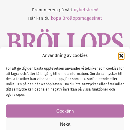
nyhetsbrev!
Prenumerera på vårt
köpa Bröllopsmagasinet
Här kan du
Användning av cookies
Gustaf Mattssons väg 2, 451 50 Uddevalla
För att ge dig den bästa upplevelsen använder vi tekniker som cookies för
att lagra och/eller få tillgång till enhetsinformation. Om du samtycker till
Tel :
0522-68 11 90
dessa tekniker kan vi behandla uppgifter som t.ex. surfbeteende eller
unika ID:n på den här webbplatsen. Om du inte samtycker eller återkallar
E-post:
info@nordicbridalmedia.com
ditt samtycke kan det ha en negativ inverkan på vissa funktioner och
Nordic Bridal Media
egenskaper.
(c) All rights reserved.
Org.nr: SE 5171000119
Godkänn
Neka