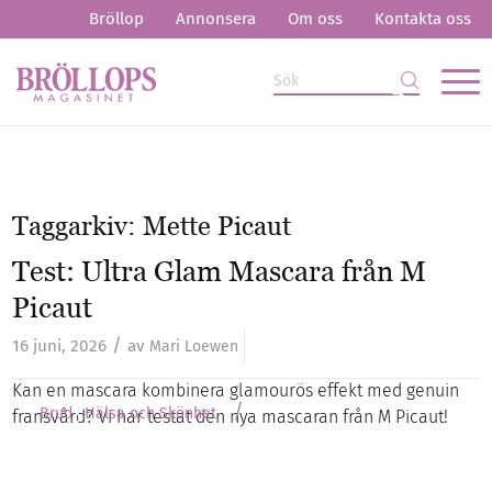
Bröllop
Annonsera
Om oss
Kontakta oss
Taggarkiv:
Mette Picaut
Test: Ultra Glam Mascara från M
Picaut
/
16 juni, 2026
av
Mari Loewen
Kan en mascara kombinera glamourös effekt med genuin
/
Brud
Hälsa och Skönhet
fransvård? Vi har testat den nya mascaran från M Picaut!