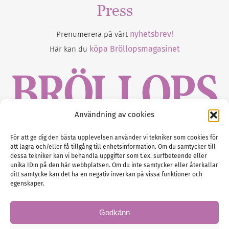
Press
nyhetsbrev!
Prenumerera på vårt
köpa Bröllopsmagasinet
Här kan du
Användning av cookies
Gustaf Mattssons väg 2, 451 50 Uddevalla
För att ge dig den bästa upplevelsen använder vi tekniker som cookies för
att lagra och/eller få tillgång till enhetsinformation. Om du samtycker till
Tel :
0522-68 11 90
dessa tekniker kan vi behandla uppgifter som t.ex. surfbeteende eller
unika ID:n på den här webbplatsen. Om du inte samtycker eller återkallar
E-post:
info@nordicbridalmedia.com
ditt samtycke kan det ha en negativ inverkan på vissa funktioner och
Nordic Bridal Media
egenskaper.
(c) All rights reserved.
Org.nr: SE 5171000119
Godkänn