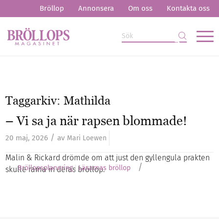
Bröllop
Annonsera
Om oss
Kontakta oss
Taggarkiv:
Mathilda
– Vi sa ja när rapsen blommade!
/
20 maj, 2026
av
Mari Loewen
Malin & Rickard drömde om att just den gyllengula prakten
/
Bröllopsplanering
Läsarnas bröllop
skulle rama in deras bröllop.