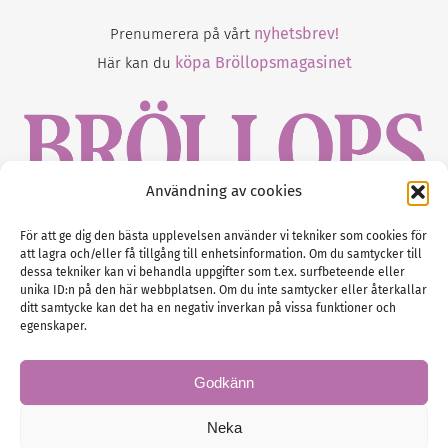
nyhetsbrev!
Prenumerera på vårt
köpa Bröllopsmagasinet
Här kan du
Användning av cookies
Gustaf Mattssons väg 2, 451 50 Uddevalla
För att ge dig den bästa upplevelsen använder vi tekniker som cookies för
att lagra och/eller få tillgång till enhetsinformation. Om du samtycker till
Tel :
0522-68 11 90
dessa tekniker kan vi behandla uppgifter som t.ex. surfbeteende eller
unika ID:n på den här webbplatsen. Om du inte samtycker eller återkallar
E-post:
info@nordicbridalmedia.com
ditt samtycke kan det ha en negativ inverkan på vissa funktioner och
Nordic Bridal Media
egenskaper.
(c) All rights reserved.
Org.nr: SE 5171000119
Godkänn
Neka