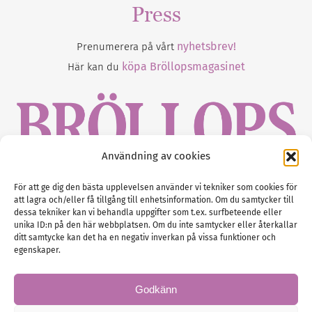
Press
nyhetsbrev!
Prenumerera på vårt
köpa Bröllopsmagasinet
Här kan du
Användning av cookies
Gustaf Mattssons väg 2, 451 50 Uddevalla
För att ge dig den bästa upplevelsen använder vi tekniker som cookies för
att lagra och/eller få tillgång till enhetsinformation. Om du samtycker till
Tel :
0522-68 11 90
dessa tekniker kan vi behandla uppgifter som t.ex. surfbeteende eller
unika ID:n på den här webbplatsen. Om du inte samtycker eller återkallar
E-post:
info@nordicbridalmedia.com
ditt samtycke kan det ha en negativ inverkan på vissa funktioner och
Nordic Bridal Media
egenskaper.
(c) All rights reserved.
Org.nr: SE 5171000119
Godkänn