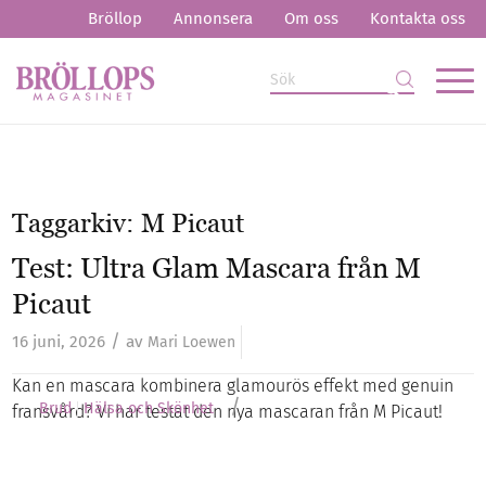
Bröllop
Annonsera
Om oss
Kontakta oss
Taggarkiv:
M Picaut
Test: Ultra Glam Mascara från M
Picaut
/
16 juni, 2026
av
Mari Loewen
Kan en mascara kombinera glamourös effekt med genuin
/
Brud
Hälsa och Skönhet
fransvård? Vi har testat den nya mascaran från M Picaut!