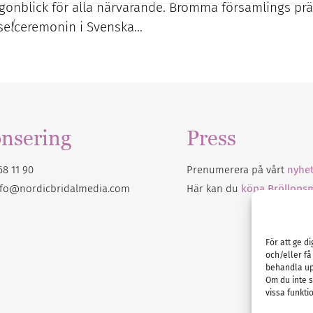
 ögonblick för alla närvarande. Bromma församlings prä
/
gselceremonin i Svenska…
nsering
Press
68 11 90
Prenumerera på vårt
nyhet
nfo@nordicbridalmedia.com
Här kan du
köpa Bröllops
För att ge d
och/eller få
behandla up
Om du inte s
vissa funkti