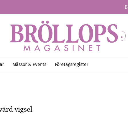
B
ar
Mässor & Events
Företagsregister
ärd vigsel