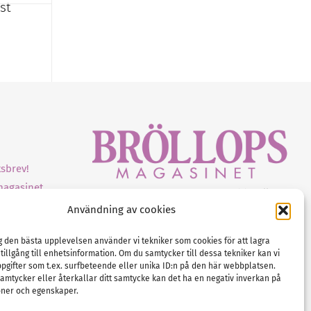
st
sbrev!
magasinet
Gustaf Mattssons väg 2, 451 50 Uddevalla
Användning av cookies
Tel :
0522-68 11 90
E-post:
info@nordicbridalmedia.com
ig den bästa upplevelsen använder vi tekniker som cookies för att lagra
Nordic Bridal Media
 tillgång till enhetsinformation. Om du samtycker till dessa tekniker kan vi
(c) All rights reserved.
pgifter som t.ex. surfbeteende eller unika ID:n på den här webbplatsen.
amtycker eller återkallar ditt samtycke kan det ha en negativ inverkan på
Org.nr: SE 5171000119
oner och egenskaper.