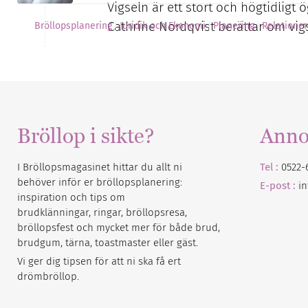
Vigseln är ett stort och högtidligt
Cathrine Nordqvist berättar om vi
Bröllopsplanering
Juridik och Ekonomi
Planering
Relationer
Bröllop i sikte?
Anno
I Bröllopsmagasinet hittar du allt ni
Tel :
0522-
behöver inför er bröllopsplanering:
E-post :
i
inspiration och tips om
brudklänningar, ringar, bröllopsresa,
bröllopsfest och mycket mer för både brud,
brudgum, tärna, toastmaster eller gäst.
Vi ger dig tipsen för att ni ska få ert
drömbröllop.