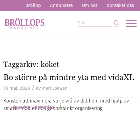
Bröllop
Annonsera
Om oss
Kontakta oss
Taggarkiv:
köket
Bo större på mindre yta med vidaXL
/
15 maj, 2026
av
Mari Loewen
Konsten att maximera varje vrå av ditt hem med hjälp av
/
Planering
Promotion
smarta möbler och genomtänkt organisering