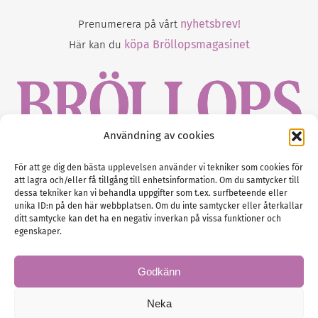
nyhetsbrev!
Prenumerera på vårt
köpa Bröllopsmagasinet
Här kan du
Användning av cookies
Gustaf Mattssons väg 2, 451 50 Uddevalla
För att ge dig den bästa upplevelsen använder vi tekniker som cookies för
att lagra och/eller få tillgång till enhetsinformation. Om du samtycker till
Tel :
0522-68 11 90
dessa tekniker kan vi behandla uppgifter som t.ex. surfbeteende eller
unika ID:n på den här webbplatsen. Om du inte samtycker eller återkallar
E-post:
info@nordicbridalmedia.com
ditt samtycke kan det ha en negativ inverkan på vissa funktioner och
Nordic Bridal Media
egenskaper.
(c) All rights reserved.
Org.nr: SE 5171000119
Godkänn
Neka