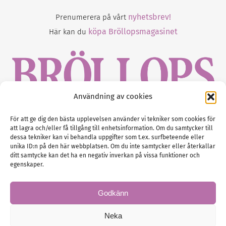
nyhetsbrev!
Prenumerera på vårt
köpa Bröllopsmagasinet
Här kan du
Användning av cookies
Gustaf Mattssons väg 2, 451 50 Uddevalla
För att ge dig den bästa upplevelsen använder vi tekniker som cookies för
att lagra och/eller få tillgång till enhetsinformation. Om du samtycker till
Tel :
0522-68 11 90
dessa tekniker kan vi behandla uppgifter som t.ex. surfbeteende eller
unika ID:n på den här webbplatsen. Om du inte samtycker eller återkallar
E-post:
info@nordicbridalmedia.com
ditt samtycke kan det ha en negativ inverkan på vissa funktioner och
Nordic Bridal Media
egenskaper.
(c) All rights reserved.
Org.nr: SE 5171000119
Godkänn
Neka