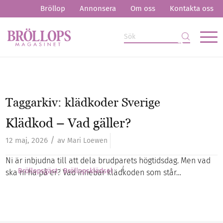
Bröllop
Annonsera
Om oss
Kontakta oss
Taggarkiv:
klädkoder Sverige
Klädkod – Vad gäller?
/
12 maj, 2026
av
Mari Loewen
Ni är inbjudna till att dela brudparets högtidsdag. Men vad
/
Bröllopsgäst
Bröllopsklädsel
ska ni ha på er? Vad innebär klädkoden som står…