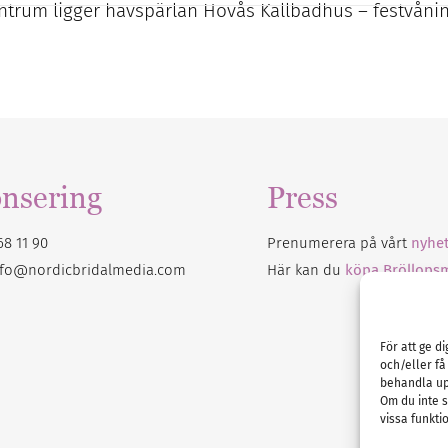
trum ligger havspärlan Hovås Kallbadhus – festvånin
nsering
Press
68 11 90
Prenumerera på vårt
nyhet
nfo@nordicbridalmedia.com
Här kan du
köpa Bröllops
För att ge d
och/eller få
behandla up
Om du inte s
vissa funkti