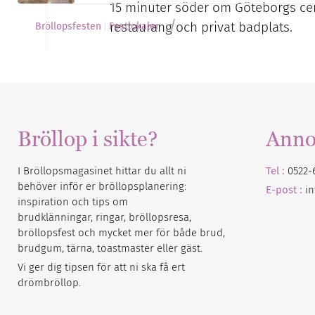
15 minuter söder om Göteborgs cen
/
restaurang och privat badplats.
Bröllopsfesten
Festlokaler
Bröllop i sikte?
Anno
I Bröllopsmagasinet hittar du allt ni
Tel :
0522-
behöver inför er bröllopsplanering:
E-post :
i
inspiration och tips om
brudklänningar, ringar, bröllopsresa,
bröllopsfest och mycket mer för både brud,
brudgum, tärna, toastmaster eller gäst.
Vi ger dig tipsen för att ni ska få ert
drömbröllop.