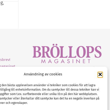
g,
sbrev!
magasinet
Gustaf Mattssons väg 2, 451 50 Uddevalla
Användning av cookies
Tel :
0522-68 11 90
E-post:
info@nordicbridalmedia.com
ig den bästa upplevelsen använder vi tekniker som cookies för att lagra
Nordic Bridal Media
 tillgång till enhetsinformation. Om du samtycker till dessa tekniker kan vi
(c) All rights reserved.
pgifter som t.ex. surfbeteende eller unika ID:n på den här webbplatsen.
amtycker eller återkallar ditt samtycke kan det ha en negativ inverkan på
Org.nr: SE 5171000119
oner och egenskaper.