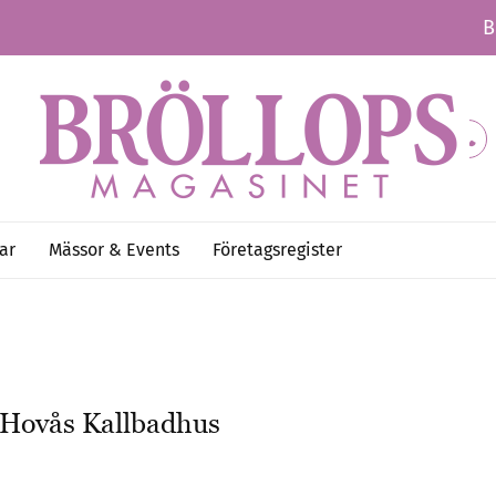
B
ar
Mässor & Events
Företagsregister
å Hovås Kallbadhus