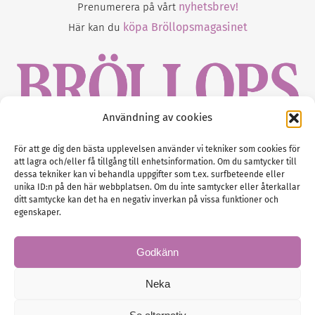
nyhetsbrev!
Prenumerera på vårt
köpa Bröllopsmagasinet
Här kan du
Användning av cookies
Gustaf Mattssons väg 2, 451 50 Uddevalla
För att ge dig den bästa upplevelsen använder vi tekniker som cookies för
att lagra och/eller få tillgång till enhetsinformation. Om du samtycker till
Tel :
0522-68 11 90
dessa tekniker kan vi behandla uppgifter som t.ex. surfbeteende eller
unika ID:n på den här webbplatsen. Om du inte samtycker eller återkallar
E-post:
info@nordicbridalmedia.com
ditt samtycke kan det ha en negativ inverkan på vissa funktioner och
Nordic Bridal Media
egenskaper.
(c) All rights reserved.
Org.nr: SE 5171000119
Godkänn
Neka