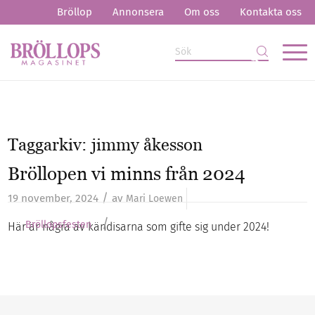
Bröllop
Annonsera
Om oss
Kontakta oss
Taggarkiv:
jimmy åkesson
Bröllopen vi minns från 2024
/
19 november, 2024
av
Mari Loewen
/
Bröllopsfesten
Här är några av kändisarna som gifte sig under 2024!