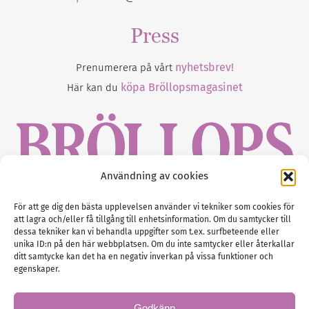
Press
nyhetsbrev!
Prenumerera på vårt
köpa Bröllopsmagasinet
Här kan du
Användning av cookies
Gustaf Mattssons väg 2, 451 50 Uddevalla
För att ge dig den bästa upplevelsen använder vi tekniker som cookies för
att lagra och/eller få tillgång till enhetsinformation. Om du samtycker till
Tel :
0522-68 11 90
dessa tekniker kan vi behandla uppgifter som t.ex. surfbeteende eller
unika ID:n på den här webbplatsen. Om du inte samtycker eller återkallar
E-post:
info@nordicbridalmedia.com
ditt samtycke kan det ha en negativ inverkan på vissa funktioner och
Nordic Bridal Media
egenskaper.
(c) All rights reserved.
Org.nr: SE 5171000119
Godkänn