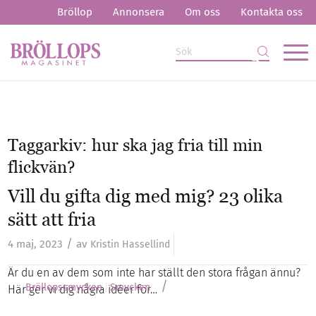
Bröllop
Annonsera
Om oss
Kontakta oss
Taggarkiv:
hur ska jag fria till min
flickvän?
Vill du gifta dig med mig? 23 olika
sätt att fria
/
4 maj, 2023
av
Kristin Hassellind
Är du en av dem som inte har ställt den stora frågan ännu?
/
Bröllopssmycken
Smycken
Här ger vi dig några idéer för…