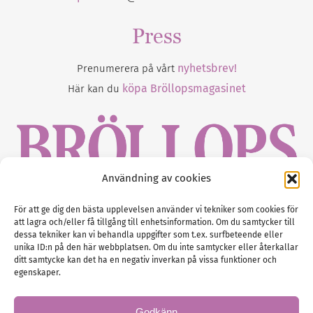
Press
nyhetsbrev!
Prenumerera på vårt
köpa Bröllopsmagasinet
Här kan du
Användning av cookies
Gustaf Mattssons väg 2, 451 50 Uddevalla
För att ge dig den bästa upplevelsen använder vi tekniker som cookies för
att lagra och/eller få tillgång till enhetsinformation. Om du samtycker till
Tel :
0522-68 11 90
dessa tekniker kan vi behandla uppgifter som t.ex. surfbeteende eller
unika ID:n på den här webbplatsen. Om du inte samtycker eller återkallar
E-post:
info@nordicbridalmedia.com
ditt samtycke kan det ha en negativ inverkan på vissa funktioner och
Nordic Bridal Media
egenskaper.
(c) All rights reserved.
Org.nr: SE 5171000119
Godkänn