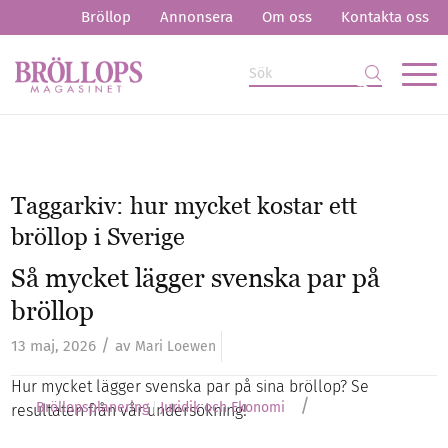
Bröllop
Annonsera
Om oss
Kontakta oss
Taggarkiv:
hur mycket kostar ett
bröllop i Sverige
Så mycket lägger svenska par på
bröllop
/
13 maj, 2026
av
Mari Loewen
Hur mycket lägger svenska par på sina bröllop? Se
/
Bröllopsplanering
Juridik och Ekonomi
resultaten från vår undersökning!