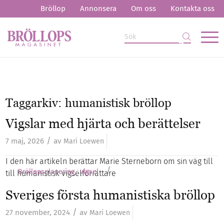
Bröllop
Annonsera
Om oss
Kontakta oss
Taggarkiv:
humanistisk bröllop
Vigslar med hjärta och berättelser
/
7 maj, 2026
av
Mari Loewen
I den här artikeln berättar Marie Sterneborn om sin väg till
/
Bröllopsplanering
vigsel
till humanistisk vigselförrättare
Sveriges första humanistiska bröllop
/
27 november, 2024
av
Mari Loewen