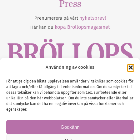
Press
nyhetsbrev!
Prenumerera på vårt
köpa Bröllopsmagasinet
Här kan du
Användning av cookies
Gustaf Mattssons väg 2, 451 50 Uddevalla
För att ge dig den bästa upplevelsen använder vi tekniker som cookies för
att lagra och/eller få tillgång till enhetsinformation. Om du samtycker till
Tel :
0522-68 11 90
dessa tekniker kan vi behandla uppgifter som t.ex. surfbeteende eller
unika ID:n på den här webbplatsen. Om du inte samtycker eller återkallar
E-post:
info@nordicbridalmedia.com
ditt samtycke kan det ha en negativ inverkan på vissa funktioner och
Nordic Bridal Media
egenskaper.
(c) All rights reserved.
Org.nr: SE 5171000119
Godkänn