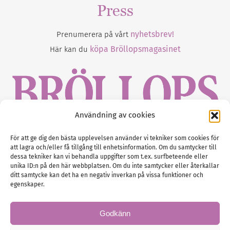
Press
nyhetsbrev!
Prenumerera på vårt
köpa Bröllopsmagasinet
Här kan du
Användning av cookies
Gustaf Mattssons väg 2, 451 50 Uddevalla
För att ge dig den bästa upplevelsen använder vi tekniker som cookies för
att lagra och/eller få tillgång till enhetsinformation. Om du samtycker till
Tel :
0522-68 11 90
dessa tekniker kan vi behandla uppgifter som t.ex. surfbeteende eller
unika ID:n på den här webbplatsen. Om du inte samtycker eller återkallar
E-post:
info@nordicbridalmedia.com
ditt samtycke kan det ha en negativ inverkan på vissa funktioner och
Nordic Bridal Media
egenskaper.
(c) All rights reserved.
Org.nr: SE 5171000119
Godkänn