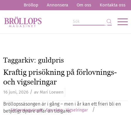
Bröllop
Annonsera
Om oss
Kontakta oss
Taggarkiv:
guldpris
Kraftig prisökning på förlovnings-
och vigselringar
/
16 juni, 2026
av
Mari Loewen
Bröllopssäsongen är i gång – men i år kan ett frieri bli en
/
Förlovningsringar
Smycken
Vigselringar
betydligt dyrare affär än tidigare.