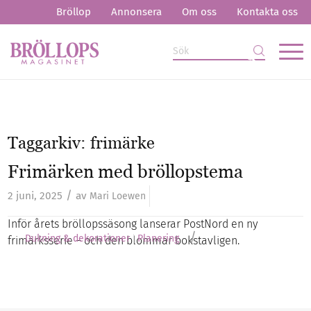
Bröllop
Annonsera
Om oss
Kontakta oss
Taggarkiv:
frimärke
Frimärken med bröllopstema
/
2 juni, 2025
av
Mari Loewen
Inför årets bröllopssäsong lanserar PostNord en ny
/
Dukning & dekorationer
Planering
frimärksserie – och den blommar bokstavligen.