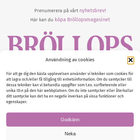
nyhetsbrev!
Prenumerera på vårt
köpa Bröllopsmagasinet
Här kan du
Användning av cookies
Gustaf Mattssons väg 2, 451 50 Uddevalla
För att ge dig den bästa upplevelsen använder vi tekniker som cookies för
att lagra och/eller få tillgång till enhetsinformation. Om du samtycker till
Tel :
0522-68 11 90
dessa tekniker kan vi behandla uppgifter som t.ex. surfbeteende eller
unika ID:n på den här webbplatsen. Om du inte samtycker eller återkallar
E-post:
info@nordicbridalmedia.com
ditt samtycke kan det ha en negativ inverkan på vissa funktioner och
Nordic Bridal Media
egenskaper.
(c) All rights reserved.
Org.nr: SE 5171000119
Godkänn
Neka