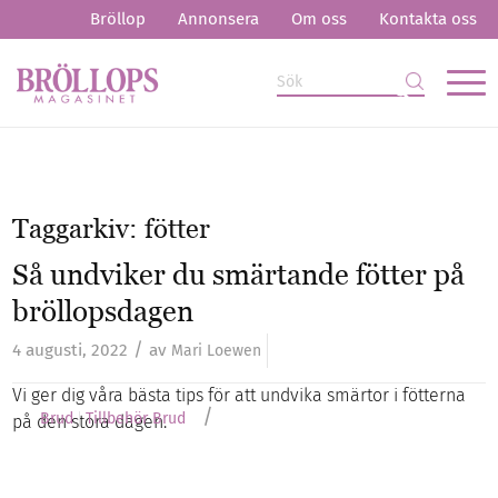
Bröllop
Annonsera
Om oss
Kontakta oss
Taggarkiv:
fötter
Så undviker du smärtande fötter på
bröllopsdagen
/
4 augusti, 2022
av
Mari Loewen
Vi ger dig våra bästa tips för att undvika smärtor i fötterna
/
Brud
Tillbehör Brud
på den stora dagen.