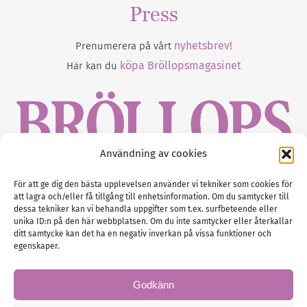
Press
nyhetsbrev!
Prenumerera på vårt
köpa Bröllopsmagasinet
Här kan du
Användning av cookies
Gustaf Mattssons väg 2, 451 50 Uddevalla
För att ge dig den bästa upplevelsen använder vi tekniker som cookies för
att lagra och/eller få tillgång till enhetsinformation. Om du samtycker till
Tel :
0522-68 11 90
dessa tekniker kan vi behandla uppgifter som t.ex. surfbeteende eller
unika ID:n på den här webbplatsen. Om du inte samtycker eller återkallar
E-post:
info@nordicbridalmedia.com
ditt samtycke kan det ha en negativ inverkan på vissa funktioner och
Nordic Bridal Media
egenskaper.
(c) All rights reserved.
Org.nr: SE 5171000119
Godkänn