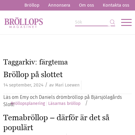
Bröllop
Annonsera
Om oss
Kontakta oss
Taggarkiv:
färgtema
Bröllop på slottet
/
14 september, 2024
av
Mari Loewen
Läs om Emy och Daniels drömbröllop på Bjärsjölagårds
/
Bröllopsplanering
Läsarnas bröllop
Slott!
Temabröllop – därför är det så
populärt