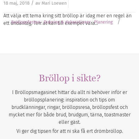
/
18 maj, 2018
av
Mari Loewen
Att välja ett tema kring sitt bröllop är idag mer en regel än
/
Bröllopsfesten
Dukning & dekorationer
Planering
ett undantag. Temat kan till exempel vara…
Bröllop i sikte?
I Bröllopsmagasinet hittar du allt ni behöver inför er
bröllopsplanering: inspiration och tips om
brudklänningar, ringar, bröllopsresa, bröllopsfest och
mycket mer för både brud, brudgum, tärna, toastmaster
eller gäst.
Vi ger dig tipsen för att ni ska få ert drömbröllop.