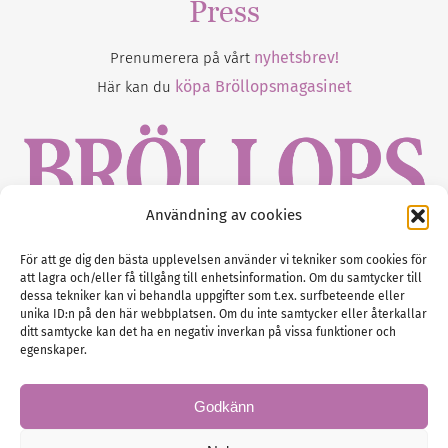
Press
nyhetsbrev!
Prenumerera på vårt
köpa Bröllopsmagasinet
Här kan du
Användning av cookies
Gustaf Mattssons väg 2, 451 50 Uddevalla
För att ge dig den bästa upplevelsen använder vi tekniker som cookies för
att lagra och/eller få tillgång till enhetsinformation. Om du samtycker till
Tel :
0522-68 11 90
dessa tekniker kan vi behandla uppgifter som t.ex. surfbeteende eller
unika ID:n på den här webbplatsen. Om du inte samtycker eller återkallar
E-post:
info@nordicbridalmedia.com
ditt samtycke kan det ha en negativ inverkan på vissa funktioner och
Nordic Bridal Media
egenskaper.
(c) All rights reserved.
Org.nr: SE 5171000119
Godkänn