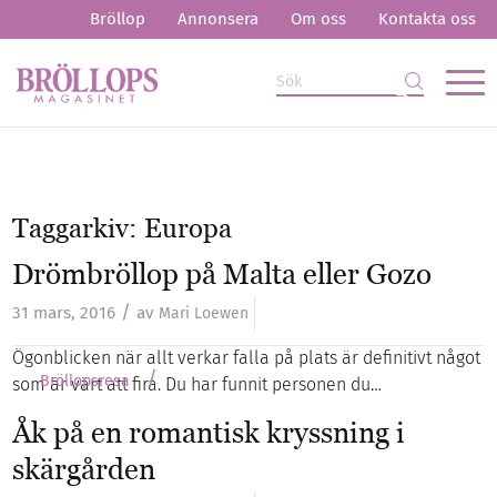
Bröllop
Annonsera
Om oss
Kontakta oss
Taggarkiv:
Europa
Drömbröllop på Malta eller Gozo
/
31 mars, 2016
av
Mari Loewen
Ögonblicken när allt verkar falla på plats är definitivt något
/
Bröllopsresa
som är värt att fira. Du har funnit personen du…
Åk på en romantisk kryssning i
skärgården