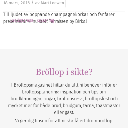
/
18 mars, 2016
av
Mari Loewen
Till ljudet av poppande champagnekorkar och fanfarer
/
Bröllopsresa
Kryssning
presenterar vi nu stolt Terrassen by Birka!
Bröllop i sikte?
I Bröllopsmagasinet hittar du allt ni behöver inför er
bröllopsplanering: inspiration och tips om
brudklänningar, ringar, bröllopsresa, bröllopsfest och
mycket mer för både brud, brudgum, tärna, toastmaster
eller gäst.
Vi ger dig tipsen för att ni ska få ert drömbröllop.