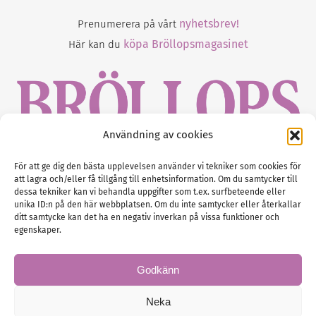
nyhetsbrev!
Prenumerera på vårt
köpa Bröllopsmagasinet
Här kan du
Användning av cookies
Gustaf Mattssons väg 2, 451 50 Uddevalla
För att ge dig den bästa upplevelsen använder vi tekniker som cookies för
att lagra och/eller få tillgång till enhetsinformation. Om du samtycker till
Tel :
0522-68 11 90
dessa tekniker kan vi behandla uppgifter som t.ex. surfbeteende eller
unika ID:n på den här webbplatsen. Om du inte samtycker eller återkallar
E-post:
info@nordicbridalmedia.com
ditt samtycke kan det ha en negativ inverkan på vissa funktioner och
Nordic Bridal Media
egenskaper.
(c) All rights reserved.
Org.nr: SE 5171000119
Godkänn
Neka