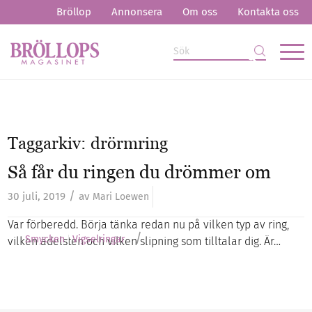
Bröllop
Annonsera
Om oss
Kontakta oss
Taggarkiv:
drörmring
Så får du ringen du drömmer om
/
30 juli, 2019
av
Mari Loewen
Var förberedd. Börja tänka redan nu på vilken typ av ring,
/
Smycken
Vigselringar
vilken ädelsten och vilken slipning som tilltalar dig. Är…