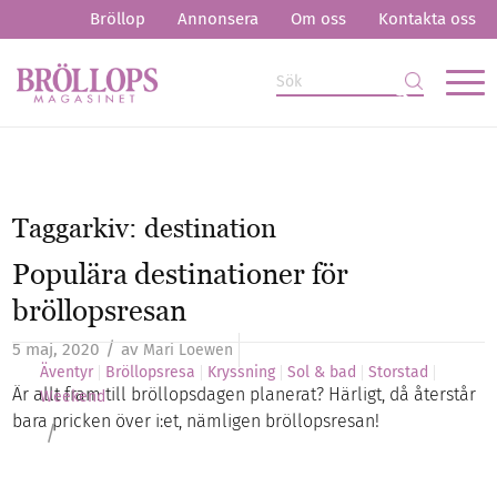
Bröllop
Annonsera
Om oss
Kontakta oss
Taggarkiv:
destination
Populära destinationer för
bröllopsresan
/
5 maj, 2020
av
Mari Loewen
Äventyr
Bröllopsresa
Kryssning
Sol & bad
Storstad
Är allt fram till bröllopsdagen planerat? Härligt, då återstår
Weekend
bara pricken över i:et, nämligen bröllopsresan!
/