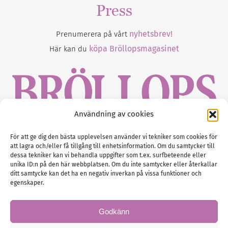
Press
nyhetsbrev!
Prenumerera på vårt
köpa Bröllopsmagasinet
Här kan du
Användning av cookies
Gustaf Mattssons väg 2, 451 50 Uddevalla
För att ge dig den bästa upplevelsen använder vi tekniker som cookies för
att lagra och/eller få tillgång till enhetsinformation. Om du samtycker till
Tel :
0522-68 11 90
dessa tekniker kan vi behandla uppgifter som t.ex. surfbeteende eller
unika ID:n på den här webbplatsen. Om du inte samtycker eller återkallar
E-post:
info@nordicbridalmedia.com
ditt samtycke kan det ha en negativ inverkan på vissa funktioner och
Nordic Bridal Media
egenskaper.
(c) All rights reserved.
Org.nr: SE 5171000119
Godkänn