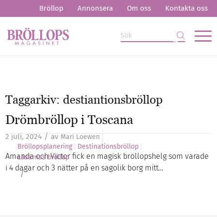
Bröllop
Annonsera
Om oss
Kontakta oss
Taggarkiv:
destiantionsbröllop
Drömbröllop i Toscana
/
2 juli, 2024
av
Mari Loewen
Bröllopsplanering
Destinationsbröllop
Amanda och Victor fick en magisk bröllopshelg som varade
Läsarnas bröllop
i 4 dagar och 3 nätter på en sagolik borg mitt…
/