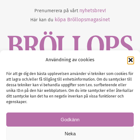
nyhetsbrev!
Prenumerera på vårt
köpa Bröllopsmagasinet
Här kan du
Användning av cookies
Gustaf Mattssons väg 2, 451 50 Uddevalla
För att ge dig den bästa upplevelsen använder vi tekniker som cookies för
att lagra och/eller få tillgång till enhetsinformation. Om du samtycker till
Tel :
0522-68 11 90
dessa tekniker kan vi behandla uppgifter som t.ex. surfbeteende eller
unika ID:n på den här webbplatsen. Om du inte samtycker eller återkallar
E-post:
info@nordicbridalmedia.com
ditt samtycke kan det ha en negativ inverkan på vissa funktioner och
Nordic Bridal Media
egenskaper.
(c) All rights reserved.
Org.nr: SE 5171000119
Godkänn
Neka