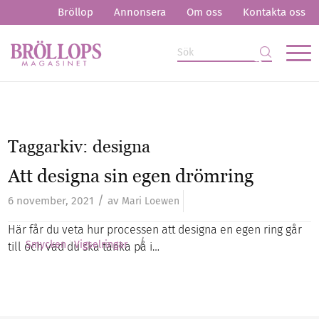
Bröllop
Annonsera
Om oss
Kontakta oss
Taggarkiv:
designa
Att designa sin egen drömring
/
6 november, 2021
av
Mari Loewen
Här får du veta hur processen att designa en egen ring går
/
Smycken
Vigselringar
till och vad du ska tänka på i…