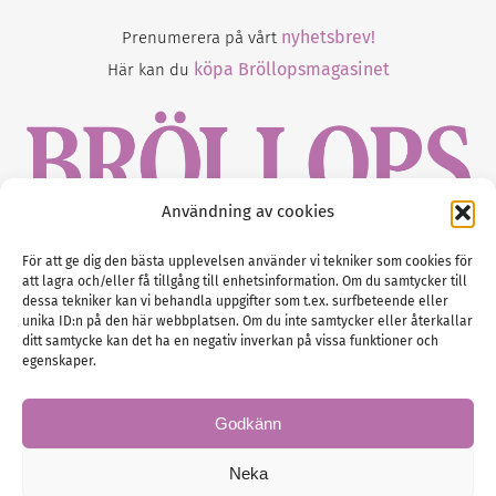
nyhetsbrev!
Prenumerera på vårt
köpa Bröllopsmagasinet
Här kan du
Användning av cookies
Gustaf Mattssons väg 2, 451 50 Uddevalla
För att ge dig den bästa upplevelsen använder vi tekniker som cookies för
att lagra och/eller få tillgång till enhetsinformation. Om du samtycker till
Tel :
0522-68 11 90
dessa tekniker kan vi behandla uppgifter som t.ex. surfbeteende eller
unika ID:n på den här webbplatsen. Om du inte samtycker eller återkallar
E-post:
info@nordicbridalmedia.com
ditt samtycke kan det ha en negativ inverkan på vissa funktioner och
Nordic Bridal Media
egenskaper.
(c) All rights reserved.
Org.nr: SE 5171000119
Godkänn
Neka