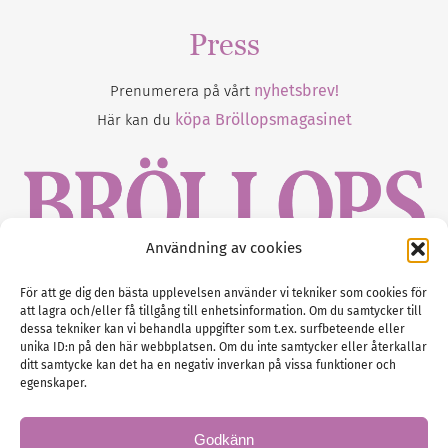
Press
nyhetsbrev!
Prenumerera på vårt
köpa Bröllopsmagasinet
Här kan du
Användning av cookies
Gustaf Mattssons väg 2, 451 50 Uddevalla
För att ge dig den bästa upplevelsen använder vi tekniker som cookies för
att lagra och/eller få tillgång till enhetsinformation. Om du samtycker till
Tel :
0522-68 11 90
dessa tekniker kan vi behandla uppgifter som t.ex. surfbeteende eller
unika ID:n på den här webbplatsen. Om du inte samtycker eller återkallar
E-post:
info@nordicbridalmedia.com
ditt samtycke kan det ha en negativ inverkan på vissa funktioner och
Nordic Bridal Media
egenskaper.
(c) All rights reserved.
Org.nr: SE 5171000119
Godkänn