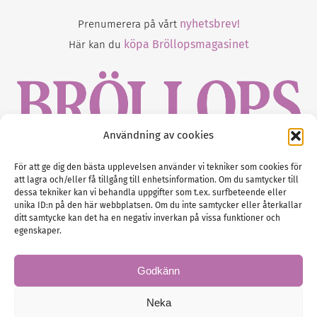
nyhetsbrev!
Prenumerera på vårt
köpa Bröllopsmagasinet
Här kan du
Användning av cookies
Gustaf Mattssons väg 2, 451 50 Uddevalla
För att ge dig den bästa upplevelsen använder vi tekniker som cookies för
att lagra och/eller få tillgång till enhetsinformation. Om du samtycker till
Tel :
0522-68 11 90
dessa tekniker kan vi behandla uppgifter som t.ex. surfbeteende eller
unika ID:n på den här webbplatsen. Om du inte samtycker eller återkallar
E-post:
info@nordicbridalmedia.com
ditt samtycke kan det ha en negativ inverkan på vissa funktioner och
Nordic Bridal Media
egenskaper.
(c) All rights reserved.
Org.nr: SE 5171000119
Godkänn
Neka