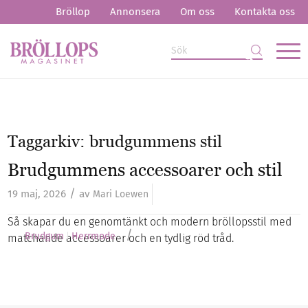
Bröllop
Annonsera
Om oss
Kontakta oss
Taggarkiv:
brudgummens stil
Brudgummens accessoarer och stil
/
19 maj, 2026
av
Mari Loewen
Så skapar du en genomtänkt och modern bröllopsstil med
/
Brudgum
Herrmode
matchande accessoarer och en tydlig röd tråd.