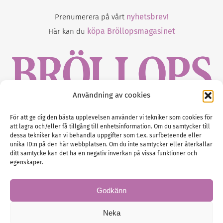
nyhetsbrev!
Prenumerera på vårt
köpa Bröllopsmagasinet
Här kan du
Användning av cookies
Gustaf Mattssons väg 2, 451 50 Uddevalla
För att ge dig den bästa upplevelsen använder vi tekniker som cookies för
att lagra och/eller få tillgång till enhetsinformation. Om du samtycker till
Tel :
0522-68 11 90
dessa tekniker kan vi behandla uppgifter som t.ex. surfbeteende eller
unika ID:n på den här webbplatsen. Om du inte samtycker eller återkallar
E-post:
info@nordicbridalmedia.com
ditt samtycke kan det ha en negativ inverkan på vissa funktioner och
Nordic Bridal Media
egenskaper.
(c) All rights reserved.
Org.nr: SE 5171000119
Godkänn
Neka