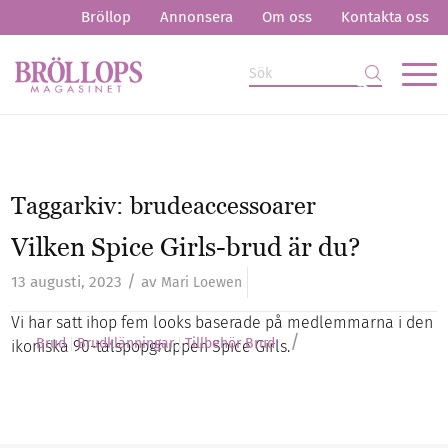
Bröllop
Annonsera
Om oss
Kontakta oss
Taggarkiv:
brudeaccessoarer
Vilken Spice Girls-brud är du?
/
13 augusti, 2023
av
Mari Loewen
Vi har satt ihop fem looks baserade på medlemmarna i den
/
Brud
Brudklänningar
Tillbehör Brud
ikoniska 90-talspopgruppen Spice Girls.