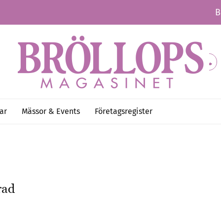
B
ar
Mässor & Events
Företagsregister
rad