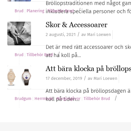
Bröllopstraditionen med något gamma
/
inkludera speciella personer och 
Brud
Planering
Tillbehör Brud
Skor & Accessoarer
/
2 augusti, 2021
av
Mari Loewen
Det är med rätt accessoarer och sko
/
att ha koll på…
Brud
Tillbehör Brud
Att bära klocka på bröllo
/
17 december, 2019
av
Mari Loewen
Att bära klocka på bröllopsdagen ä
/
koll på tiden…
Brudgum
Herrmode
Morgongåvor
Tillbehör Brud