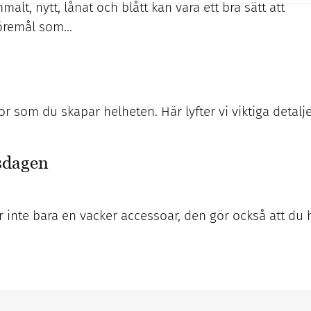
lt, nytt, lånat och blått kan vara ett bra sätt att
föremål som…
r som du skapar helheten. Här lyfter vi viktiga detalj
psdagen
r inte bara en vacker accessoar, den gör också att du 