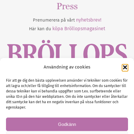
Press
nyhetsbrev!
Prenumerera på vårt
köpa Bröllopsmagasinet
Här kan du
Användning av cookies
Gustaf Mattssons väg 2, 451 50 Uddevalla
För att ge dig den bästa upplevelsen använder vi tekniker som cookies för
att lagra och/eller få tillgång till enhetsinformation. Om du samtycker till
Tel :
0522-68 11 90
dessa tekniker kan vi behandla uppgifter som t.ex. surfbeteende eller
unika ID:n på den här webbplatsen. Om du inte samtycker eller återkallar
E-post:
info@nordicbridalmedia.com
ditt samtycke kan det ha en negativ inverkan på vissa funktioner och
Nordic Bridal Media
egenskaper.
(c) All rights reserved.
Org.nr: SE 5171000119
Godkänn