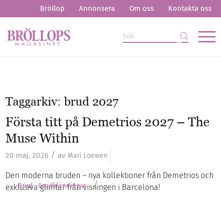
Bröllop
Annonsera
Om oss
Kontakta oss
Taggarkiv:
brud 2027
Första titt på Demetrios 2027 – The
Muse Within
/
20 maj, 2026
av
Mari Loewen
Den moderna bruden – nya kollektioner från Demetrios och
/
Brud
Brudklänningar
exklusiva glimtar från visningen i Barcelona!