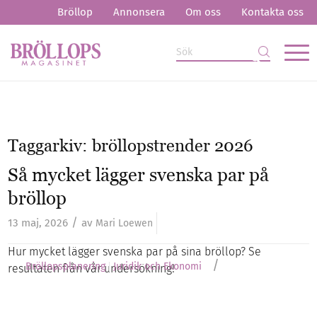
Bröllop
Annonsera
Om oss
Kontakta oss
Taggarkiv:
bröllopstrender 2026
Så mycket lägger svenska par på
bröllop
/
13 maj, 2026
av
Mari Loewen
Hur mycket lägger svenska par på sina bröllop? Se
/
Bröllopsplanering
Juridik och Ekonomi
resultaten från vår undersökning!