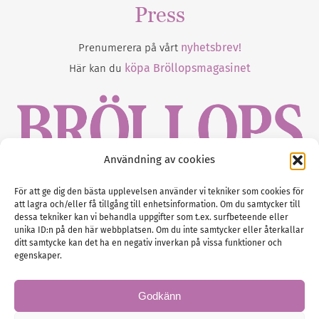
Press
nyhetsbrev!
Prenumerera på vårt
köpa Bröllopsmagasinet
Här kan du
Användning av cookies
Gustaf Mattssons väg 2, 451 50 Uddevalla
För att ge dig den bästa upplevelsen använder vi tekniker som cookies för
att lagra och/eller få tillgång till enhetsinformation. Om du samtycker till
Tel :
0522-68 11 90
dessa tekniker kan vi behandla uppgifter som t.ex. surfbeteende eller
unika ID:n på den här webbplatsen. Om du inte samtycker eller återkallar
E-post:
info@nordicbridalmedia.com
ditt samtycke kan det ha en negativ inverkan på vissa funktioner och
Nordic Bridal Media
egenskaper.
(c) All rights reserved.
Org.nr: SE 5171000119
Godkänn