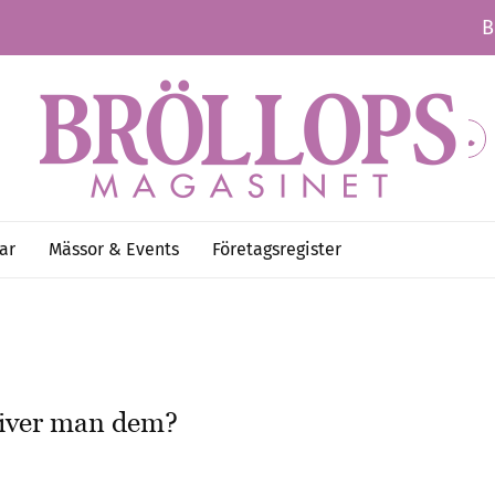
B
ar
Mässor & Events
Företagsregister
river man dem?