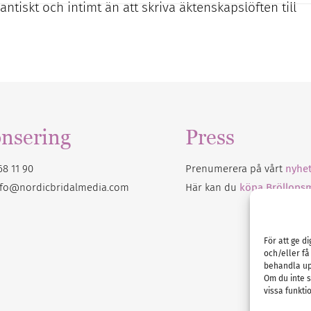
ntiskt och intimt än att skriva äktenskapslöften till
nsering
Press
68 11 90
Prenumerera på vårt
nyhet
nfo@nordicbridalmedia.com
Här kan du
köpa Bröllops
För att ge d
och/eller få
behandla up
Om du inte s
vissa funkti