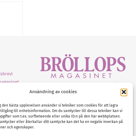
sbrev!
magasinet
Gustaf Mattssons väg 2, 451 50 Uddevalla
Användning av cookies
Tel :
0522-68 11 90
E-post:
info@nordicbridalmedia.com
ig den bästa upplevelsen använder vi tekniker som cookies för att lagra
Nordic Bridal Media
 tillgång till enhetsinformation. Om du samtycker till dessa tekniker kan vi
(c) All rights reserved.
pgifter som t.ex. surfbeteende eller unika ID:n på den här webbplatsen.
amtycker eller återkallar ditt samtycke kan det ha en negativ inverkan på
Org.nr: SE 5171000119
oner och egenskaper.