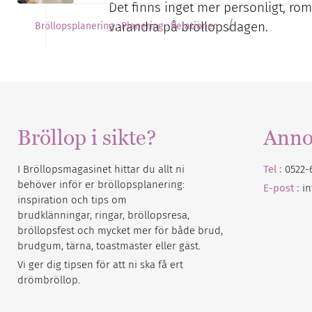
Det finns inget mer personligt, roma
/
varandra på bröllopsdagen.
Bröllopsplanering
Planering
Relationer
Bröllop i sikte?
Anno
I Bröllopsmagasinet hittar du allt ni
Tel :
0522-
behöver inför er bröllopsplanering:
E-post :
i
inspiration och tips om
brudklänningar, ringar, bröllopsresa,
bröllopsfest och mycket mer för både brud,
brudgum, tärna, toastmaster eller gäst.
Vi ger dig tipsen för att ni ska få ert
drömbröllop.