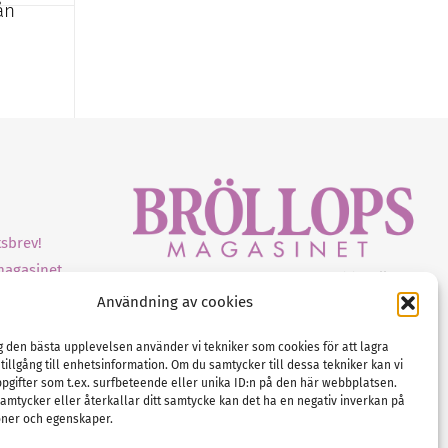
ån
sbrev!
magasinet
Gustaf Mattssons väg 2, 451 50 Uddevalla
Användning av cookies
Tel :
0522-68 11 90
E-post:
info@nordicbridalmedia.com
ig den bästa upplevelsen använder vi tekniker som cookies för att lagra
Nordic Bridal Media
 tillgång till enhetsinformation. Om du samtycker till dessa tekniker kan vi
(c) All rights reserved.
pgifter som t.ex. surfbeteende eller unika ID:n på den här webbplatsen.
amtycker eller återkallar ditt samtycke kan det ha en negativ inverkan på
Org.nr: SE 5171000119
oner och egenskaper.