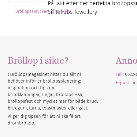
På jakt efter det perfekta bröllops
/
Sif Jakobs Jewellery!
Bröllopssmycken
Smycken
Bröllop i sikte?
Anno
I Bröllopsmagasinet hittar du allt ni
Tel :
0522-
behöver inför er bröllopsplanering:
E-post :
i
inspiration och tips om
brudklänningar, ringar, bröllopsresa,
bröllopsfest och mycket mer för både brud,
brudgum, tärna, toastmaster eller gäst.
Vi ger dig tipsen för att ni ska få ert
drömbröllop.