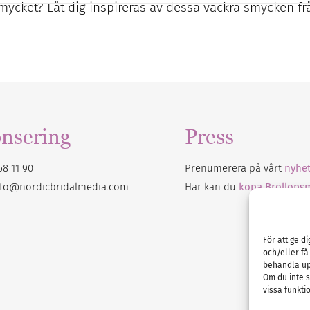
smycket? Låt dig inspireras av dessa vackra smycken fr
nsering
Press
68 11 90
Prenumerera på vårt
nyhet
nfo@nordicbridalmedia.com
Här kan du
köpa Bröllops
För att ge d
och/eller få
behandla up
Om du inte s
vissa funkti