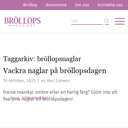
Bröllop
Annonsera
Om oss
Kontakta oss
Taggarkiv:
bröllopsnaglar
Vackra naglar på bröllopsdagen
/
15 oktober, 2025
av
Mari Loewen
Fransk manikyr, ombre eller en härlig färg? Glöm inte att
/
Brud
Tillbehör Brud
fixa dina naglar till bröllopsdagen!