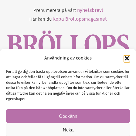
nyhetsbrev!
Prenumerera på vårt
köpa Bröllopsmagasinet
Här kan du
Användning av cookies
Gustaf Mattssons väg 2, 451 50 Uddevalla
För att ge dig den bästa upplevelsen använder vi tekniker som cookies för
att lagra och/eller få tillgång till enhetsinformation. Om du samtycker till
Tel :
0522-68 11 90
dessa tekniker kan vi behandla uppgifter som t.ex. surfbeteende eller
unika ID:n på den här webbplatsen. Om du inte samtycker eller återkallar
E-post:
info@nordicbridalmedia.com
ditt samtycke kan det ha en negativ inverkan på vissa funktioner och
Nordic Bridal Media
egenskaper.
(c) All rights reserved.
Org.nr: SE 5171000119
Godkänn
Neka